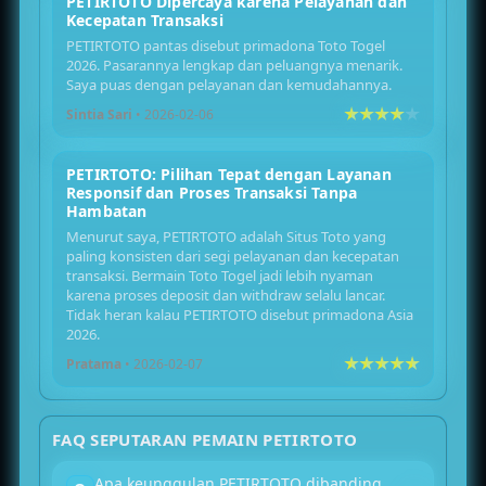
PETIRTOTO Dipercaya karena Pelayanan dan
Kecepatan Transaksi
PETIRTOTO pantas disebut primadona Toto Togel
2026. Pasarannya lengkap dan peluangnya menarik.
Saya puas dengan pelayanan dan kemudahannya.
Sintia Sari
• 2026-02-06
PETIRTOTO: Pilihan Tepat dengan Layanan
Responsif dan Proses Transaksi Tanpa
Hambatan
Menurut saya, PETIRTOTO adalah Situs Toto yang
paling konsisten dari segi pelayanan dan kecepatan
transaksi. Bermain Toto Togel jadi lebih nyaman
karena proses deposit dan withdraw selalu lancar.
Tidak heran kalau PETIRTOTO disebut primadona Asia
2026.
Pratama
• 2026-02-07
FAQ SEPUTARAN PEMAIN PETIRTOTO
Apa keunggulan PETIRTOTO dibanding