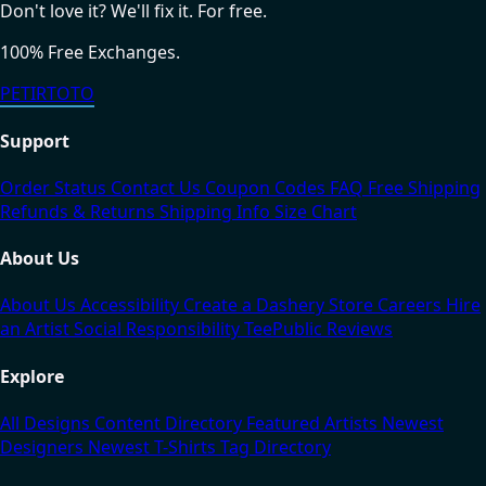
Don't love it? We'll fix it. For free.
100% Free Exchanges.
PETIRTOTO
Support
Order Status
Contact Us
Coupon Codes
FAQ
Free Shipping
Refunds & Returns
Shipping Info
Size Chart
About Us
About Us
Accessibility
Create a Dashery Store
Careers
Hire
an Artist
Social Responsibility
TeePublic Reviews
Explore
All Designs
Content Directory
Featured Artists
Newest
Designers
Newest T-Shirts
Tag Directory