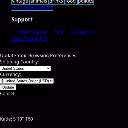
vintage
animals
drinks
food
politics
All Popular Designs
Support
Order Status
FAQ
Contact Us
Shop All Designs
Update Your Browsing Preferences
Shipping Country:
Currency:
Cancel
Katie:
5'10"
160