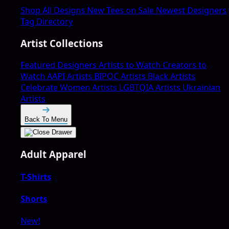
Shop All Designs
New Tees on Sale
Newest Designers
Tag Directory
Artist Collections
Featured Designers
Artists to Watch
Creators to
Watch
AAPI Artists
BIPOC Artists
Black Artists
Celebrate Women Artists
LGBTQIA Artists
Ukrainian
Artists
Back To Menu
Adult Apparel
T-Shirts
Shorts
New!