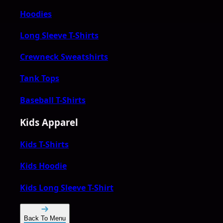
Hoodies
Long Sleeve T-Shirts
Crewneck Sweatshirts
Tank Tops
Baseball T-Shirts
Kids Apparel
Kids T-Shirts
Kids Hoodie
Kids Long Sleeve T-Shirt
Back To Menu