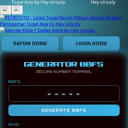
DAFTAR DISINI
LOGIN DISINI
GENERATOR BBFS
SECURE NUMBER TERMINAL
BBFS
- - - - -
GENERATE BBFS
SHIO