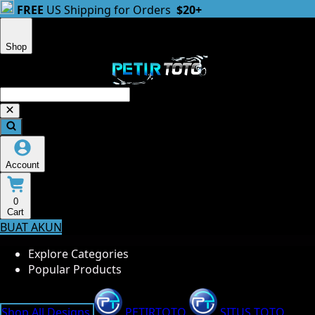
FREE
US Shipping for Orders
$20+
Shop
Account
0
Cart
BUAT AKUN
Explore Categories
Popular Products
Shop All Designs
PETIRTOTO
SITUS TOTO