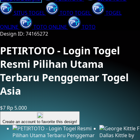
SITUS TOGEL
TOTO TOGEL
TOGEL
ONLINE
TOTO ONLINE
TOTO
Design ID: 74165272
PETIRTOTO - Login Togel
Resmi Pilihan Utama
Terbaru Penggemar Togel
Asia
$7
Rp 5.000
Create an account to favorite this design!