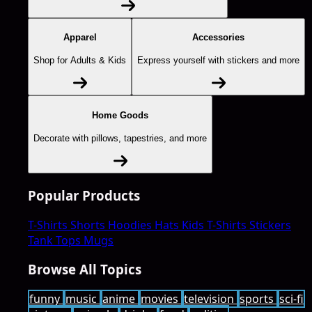
Apparel
Accessories
Shop for Adults & Kids
Express yourself with stickers and more
Home Goods
Decorate with pillows, tapestries, and more
Popular Products
T-Shirts
Shorts
Hoodies
Hats
Kids T-Shirts
Stickers
Tank Tops
Mugs
Browse All Topics
funny
music
anime
movies
television
sports
sci-fi