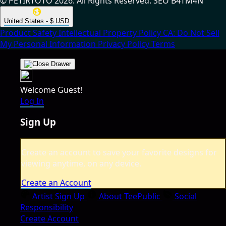
© PETIRTOTO 2026. All Rights Reserved. SEO B4TM4N
United States - $ USD
Product Safety
Intellectual Property Policy
CA: Do Not Sell
My Personal Information
Privacy Policy
Terms
Welcome Guest!
Log In
Sign Up
Create an account to save your favorite designs for
viewing anytime, on any device.
Create an Account
Artist Sign Up
About TeePublic
Social
Responsibility
Create Account