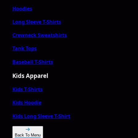
Hoodies
Long Sleeve T-Shirts
Crewneck Sweatshirts
Tank Tops
Baseball T-Shirts
Kids Apparel
Kids T-Shirts
Kids Hoodie
Kids Long Sleeve T-Shirt
Back To Menu