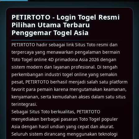
PETIRTOTO - Login Togel Resmi
Pilihan Utama Terbaru
Penggemar Togel Asia
PETIRTOTO hadir sebagai link Situs Toto resmi dan
terpercaya yang menawarkan pengalaman bermain
Toto Togel online 4D primadona Asia 2026 dengan
sistem modern dan layanan profesional. Di tengah
perkembangan industri togel online yang semakin
pesat, PETIRTOTO berhasil menjadi salah satu platform
favorit para pemain karena mengutamakan keamanan,
kenyamanan, serta kemudahan akses dalam satu situs
terintegrasi.
Sebagai Situs Toto berkualitas, PETIRTOTO
menyediakan berbagai pasaran Toto Togel populer
Asia dengan hasil undian yang cepat dan akurat.
Seluruh sistem dirancang menggunakan teknologi