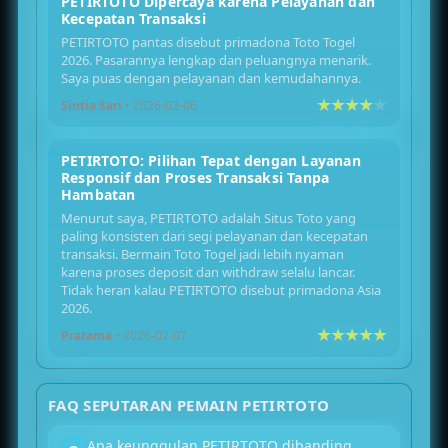
PETIRTOTO Dipercaya karena Pelayanan dan
Kecepatan Transaksi
PETIRTOTO pantas disebut primadona Toto Togel
2026. Pasarannya lengkap dan peluangnya menarik.
Saya puas dengan pelayanan dan kemudahannya.
Sintia Sari
• 2026-02-06
PETIRTOTO: Pilihan Tepat dengan Layanan
Responsif dan Proses Transaksi Tanpa
Hambatan
Menurut saya, PETIRTOTO adalah Situs Toto yang
paling konsisten dari segi pelayanan dan kecepatan
transaksi. Bermain Toto Togel jadi lebih nyaman
karena proses deposit dan withdraw selalu lancar.
Tidak heran kalau PETIRTOTO disebut primadona Asia
2026.
Pratama
• 2026-02-07
FAQ SEPUTARAN PEMAIN PETIRTOTO
Apa keunggulan PETIRTOTO dibanding