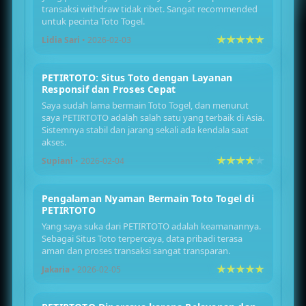
transaksi withdraw tidak ribet. Sangat recommended
untuk pecinta Toto Togel.
Lidia Sari
• 2026-02-03
PETIRTOTO: Situs Toto dengan Layanan
Responsif dan Proses Cepat
Saya sudah lama bermain Toto Togel, dan menurut
saya PETIRTOTO adalah salah satu yang terbaik di Asia.
Sistemnya stabil dan jarang sekali ada kendala saat
akses.
Supiani
• 2026-02-04
Pengalaman Nyaman Bermain Toto Togel di
PETIRTOTO
Yang saya suka dari PETIRTOTO adalah keamanannya.
Sebagai Situs Toto terpercaya, data pribadi terasa
aman dan proses transaksi sangat transparan.
Jakaria
• 2026-02-05