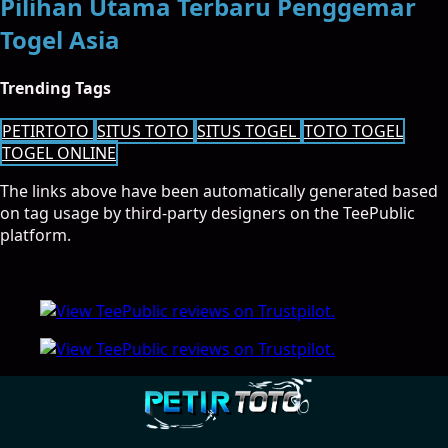
Pilihan Utama Terbaru Penggemar
Togel Asia
Trending Tags
PETIRTOTO
SITUS TOTO
SITUS TOGEL
TOTO TOGEL
TOGEL ONLINE
The links above have been automatically generated based
on tag usage by third-party designers on the TeePublic
platform.