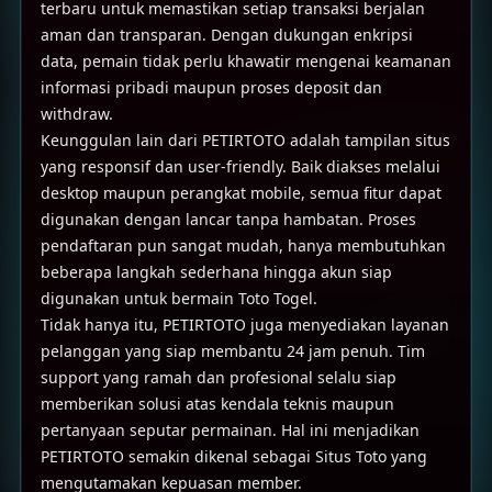
terbaru untuk memastikan setiap transaksi berjalan
aman dan transparan. Dengan dukungan enkripsi
data, pemain tidak perlu khawatir mengenai keamanan
informasi pribadi maupun proses deposit dan
withdraw.
Keunggulan lain dari PETIRTOTO adalah tampilan situs
yang responsif dan user-friendly. Baik diakses melalui
desktop maupun perangkat mobile, semua fitur dapat
digunakan dengan lancar tanpa hambatan. Proses
pendaftaran pun sangat mudah, hanya membutuhkan
beberapa langkah sederhana hingga akun siap
digunakan untuk bermain Toto Togel.
Tidak hanya itu, PETIRTOTO juga menyediakan layanan
pelanggan yang siap membantu 24 jam penuh. Tim
support yang ramah dan profesional selalu siap
memberikan solusi atas kendala teknis maupun
pertanyaan seputar permainan. Hal ini menjadikan
PETIRTOTO semakin dikenal sebagai Situs Toto yang
mengutamakan kepuasan member.