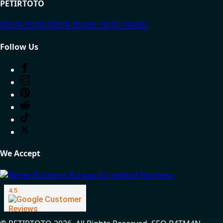
PETIRTOTO
SITUS TOTO
SITUS TOGEL
TOTO TOGEL
Follow Us
We Accept