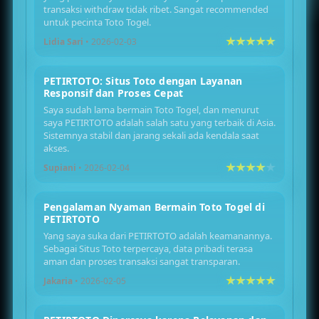
transaksi withdraw tidak ribet. Sangat recommended
untuk pecinta Toto Togel.
Lidia Sari
• 2026-02-03
PETIRTOTO: Situs Toto dengan Layanan
Responsif dan Proses Cepat
Saya sudah lama bermain Toto Togel, dan menurut
saya PETIRTOTO adalah salah satu yang terbaik di Asia.
Sistemnya stabil dan jarang sekali ada kendala saat
akses.
Supiani
• 2026-02-04
Pengalaman Nyaman Bermain Toto Togel di
PETIRTOTO
Yang saya suka dari PETIRTOTO adalah keamanannya.
Sebagai Situs Toto terpercaya, data pribadi terasa
aman dan proses transaksi sangat transparan.
Jakaria
• 2026-02-05