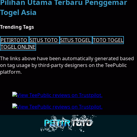
Pilihan Utama Terbaru Penggemar
Togel Asia
Trending Tags
PETIRTOTO
SITUS TOTO
SITUS TOGEL
TOTO TOGEL
TOGEL ONLINE
The links above have been automatically generated based
on tag usage by third-party designers on the TeePublic
platform.