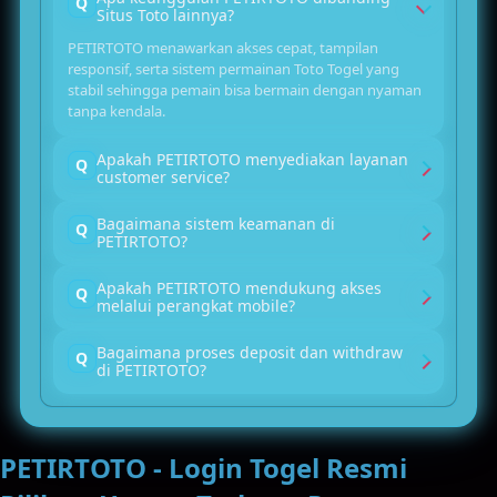
Q
Situs Toto lainnya?
PETIRTOTO menawarkan akses cepat, tampilan
responsif, serta sistem permainan Toto Togel yang
stabil sehingga pemain bisa bermain dengan nyaman
tanpa kendala.
Apakah PETIRTOTO menyediakan layanan
Q
customer service?
Bagaimana sistem keamanan di
Q
PETIRTOTO?
Apakah PETIRTOTO mendukung akses
Q
melalui perangkat mobile?
Bagaimana proses deposit dan withdraw
Q
di PETIRTOTO?
PETIRTOTO - Login Togel Resmi