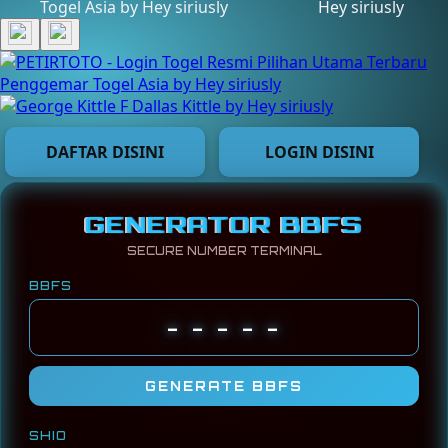
DAFTAR DISINI
LOGIN DISINI
GENERATOR BBFS
SECURE NUMBER TERMINAL
BBFS
- - - - -
GENERATE BBFS
SHIO