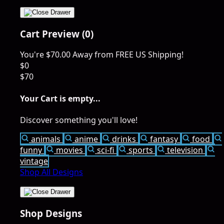
Cart Preview (0)
You're
$70.00
Away from
FREE US Shipping!
$0
$70
Your Cart is empty...
Discover something you'll love!
animals
anime
drinks
fantasy
food
funny
movies
sci-fi
sports
television
vintage
Shop All Designs
Shop Designs