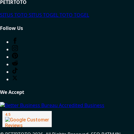
PETIRTOTO
SITUS TOTO
SITUS TOGEL
TOTO TOGEL
Follow Us
We Accept