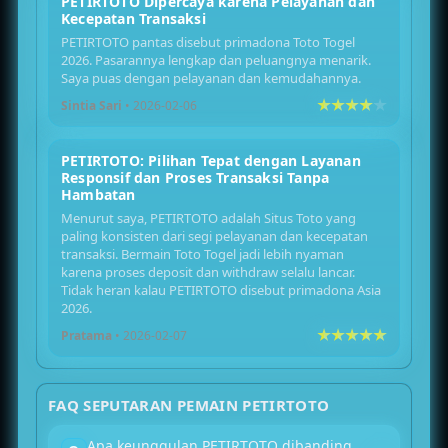
PETIRTOTO Dipercaya karena Pelayanan dan
Kecepatan Transaksi
PETIRTOTO pantas disebut primadona Toto Togel
2026. Pasarannya lengkap dan peluangnya menarik.
Saya puas dengan pelayanan dan kemudahannya.
Sintia Sari
• 2026-02-06
PETIRTOTO: Pilihan Tepat dengan Layanan
Responsif dan Proses Transaksi Tanpa
Hambatan
Menurut saya, PETIRTOTO adalah Situs Toto yang
paling konsisten dari segi pelayanan dan kecepatan
transaksi. Bermain Toto Togel jadi lebih nyaman
karena proses deposit dan withdraw selalu lancar.
Tidak heran kalau PETIRTOTO disebut primadona Asia
2026.
Pratama
• 2026-02-07
FAQ SEPUTARAN PEMAIN PETIRTOTO
Apa keunggulan PETIRTOTO dibanding