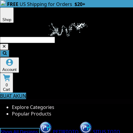
FREE
US Shipping for Orders
$20+
Shop
Account
0
Cart
BUAT AKUN
Explore Categories
Popular Products
Shop All Designs
PETIRTOTO
SITUS TOTO