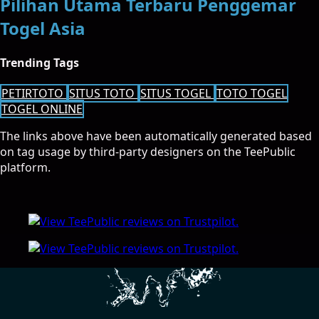
Pilihan Utama Terbaru Penggemar
Togel Asia
Trending Tags
PETIRTOTO
SITUS TOTO
SITUS TOGEL
TOTO TOGEL
TOGEL ONLINE
The links above have been automatically generated based
on tag usage by third-party designers on the TeePublic
platform.