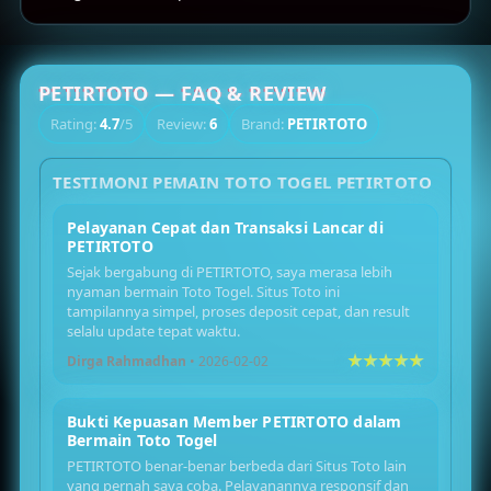
PETIRTOTO — FAQ & REVIEW
Rating:
4.7
/5
Review:
6
Brand:
PETIRTOTO
TESTIMONI PEMAIN TOTO TOGEL PETIRTOTO
Pelayanan Cepat dan Transaksi Lancar di
PETIRTOTO
Sejak bergabung di PETIRTOTO, saya merasa lebih
nyaman bermain Toto Togel. Situs Toto ini
tampilannya simpel, proses deposit cepat, dan result
selalu update tepat waktu.
Dirga Rahmadhan
• 2026-02-02
Bukti Kepuasan Member PETIRTOTO dalam
Bermain Toto Togel
PETIRTOTO benar-benar berbeda dari Situs Toto lain
yang pernah saya coba. Pelayanannya responsif dan