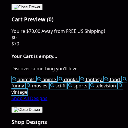
Cart Preview (0)
You're
$70.00
Away from
FREE US Shipping!
$0
$70
Your Cart is empty...
Discover something you'll love!
animals
anime
drinks
fantasy
food
funny
movies
sci-fi
sports
television
vintage
Shop All Designs
Shop Designs