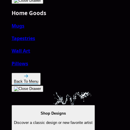
Home Goods
Mugs
Tapestries
Wall Art
Pillows
Back To Menu
Shop Designs
Discover a classic design or new favorite artist