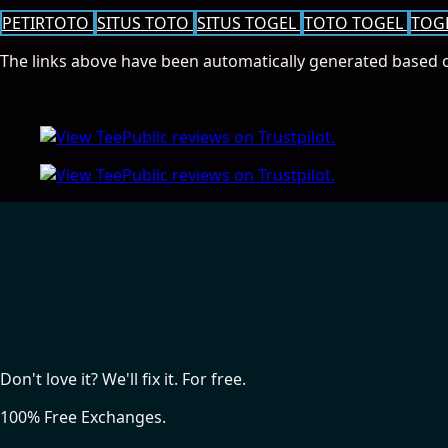
PETIRTOTO
SITUS TOTO
SITUS TOGEL
TOTO TOGEL
TOG
The links above have been automatically generated based o
Don't love it? We'll fix it. For free.
100% Free Exchanges.