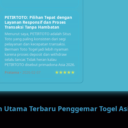
PETIRTOTO: Pilihan Tepat dengan
Layanan Responsif dan Proses
Transaksi Tanpa Hambatan
Menurut saya, PETIRTOTO adalah Situs
Toto yang paling konsisten dari segi
pelayanan dan kecepatan transaksi.
Bermain Toto Togel jadi lebih nyaman
karena proses deposit dan withdraw
selalu lancar. Tidak heran kalau
PETIRTOTO disebut primadona Asia 2026.
Pratama
• 2026-02-07
an Utama Terbaru Penggemar Togel As