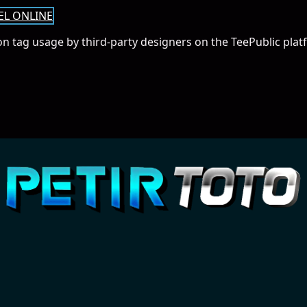
EL ONLINE
n tag usage by third-party designers on the TeePublic plat