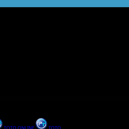
TOTO ONLINE
TOTO