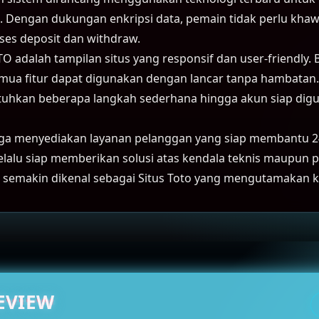
. Dengan dukungan enkripsi data, pemain tidak perlu kh
ses deposit dan withdraw.
O adalah tampilan situs yang responsif dan user-friendly. 
mua fitur dapat digunakan dengan lancar tanpa hambatan.
hkan beberapa langkah sederhana hingga akun siap digu
uga menyediakan layanan pelanggan yang siap membantu 2
elalu siap memberikan solusi atas kendala teknis maupun 
O semakin dikenal sebagai Situs Toto yang mengutamakan
EVIEW