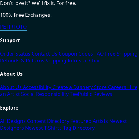
Don't love it? We'll fix it. For free.
100% Free Exchanges.
PETIRTOTO
Support
Order Status
Contact Us
Coupon Codes
FAQ
Free Shipping
Refunds & Returns
Shipping Info
Size Chart
About Us
About Us
Accessibility
Create a Dashery Store
Careers
Hire
an Artist
Social Responsibility
TeePublic Reviews
Explore
All Designs
Content Directory
Featured Artists
Newest
Designers
Newest T-Shirts
Tag Directory