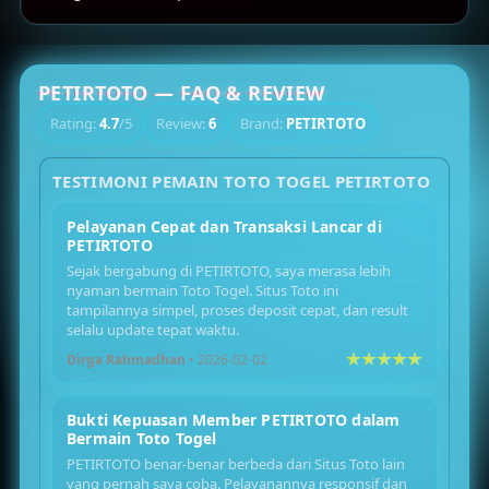
PETIRTOTO — FAQ & REVIEW
Rating:
4.7
/5
Review:
6
Brand:
PETIRTOTO
TESTIMONI PEMAIN TOTO TOGEL PETIRTOTO
Pelayanan Cepat dan Transaksi Lancar di
PETIRTOTO
Sejak bergabung di PETIRTOTO, saya merasa lebih
nyaman bermain Toto Togel. Situs Toto ini
tampilannya simpel, proses deposit cepat, dan result
selalu update tepat waktu.
Dirga Rahmadhan
• 2026-02-02
Bukti Kepuasan Member PETIRTOTO dalam
Bermain Toto Togel
PETIRTOTO benar-benar berbeda dari Situs Toto lain
yang pernah saya coba. Pelayanannya responsif dan