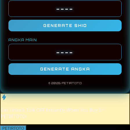
----
GENERATE SHIO
ANGKA MAIN
----
GENERATE ANGKA
© 2026 PETIRTOTO
Get
Unlock 15%
OFF Instantly When You Buy
5+
PETIRTOTO
PETIRTOTO