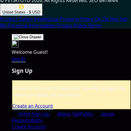
© PETIRTOTO 2026. All Rights Reserved. SEO B4TM4N
United States - $ USD
Product Safety
Intellectual Property Policy
CA: Do Not Sell
My Personal Information
Privacy Policy
Terms
Welcome Guest!
Log In
Sign Up
Create an account to save your favorite designs for
viewing anytime, on any device.
Create an Account
Artist Sign Up
About TeePublic
Social
Responsibility
Create Account