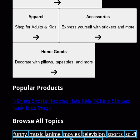
Apparel
Accessories
Shop for Adults & Kids
Express yourself with stickers and more
Home Goods
Decorate with pillows, tapestries, and more
Popular Products
T-Shirts
Shorts
Hoodies
Hats
Kids T-Shirts
Stickers
Tank Tops
Mugs
Browse All Topics
funny
music
anime
movies
television
sports
sci-fi