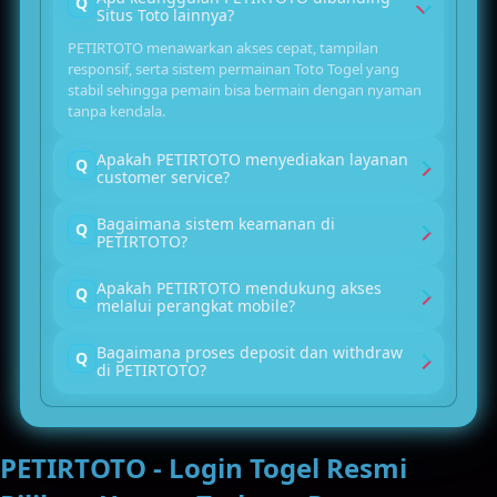
Q
Situs Toto lainnya?
PETIRTOTO menawarkan akses cepat, tampilan
responsif, serta sistem permainan Toto Togel yang
stabil sehingga pemain bisa bermain dengan nyaman
tanpa kendala.
Apakah PETIRTOTO menyediakan layanan
Q
customer service?
Bagaimana sistem keamanan di
Q
PETIRTOTO?
Apakah PETIRTOTO mendukung akses
Q
melalui perangkat mobile?
Bagaimana proses deposit dan withdraw
Q
di PETIRTOTO?
PETIRTOTO - Login Togel Resmi