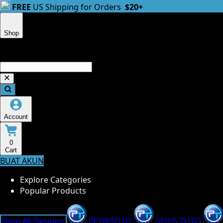
FREE
US Shipping for Orders
$20+
Shop
Account
0
Cart
BUAT AKUN
Explore Categories
Popular Products
Shop All Designs
PETIRTOTO
SITUS TOTO