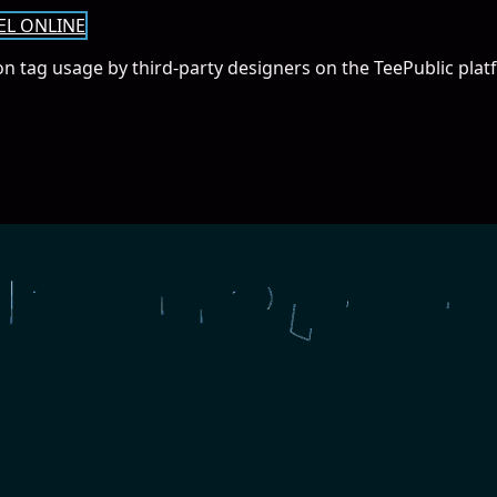
EL ONLINE
n tag usage by third-party designers on the TeePublic plat