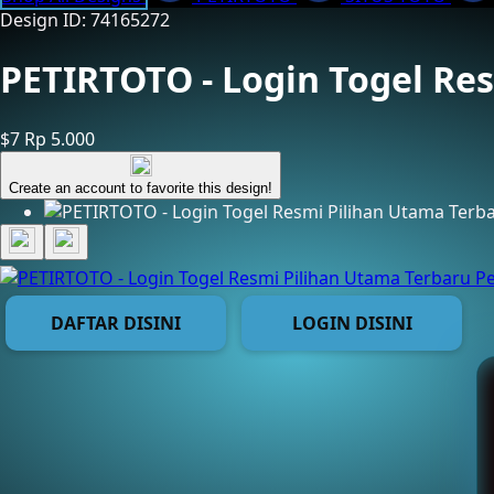
Design ID: 74165272
PETIRTOTO - Login Togel Re
$7
Rp 5.000
Create an account to favorite this design!
DAFTAR DISINI
LOGIN DISINI