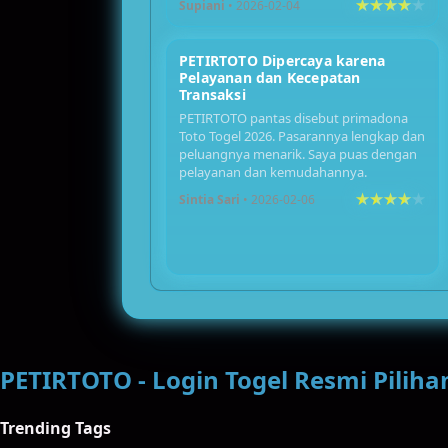
Supiani
• 2026-02-04
PETIRTOTO Dipercaya karena
Pelayanan dan Kecepatan
Transaksi
PETIRTOTO pantas disebut primadona
Toto Togel 2026. Pasarannya lengkap dan
peluangnya menarik. Saya puas dengan
pelayanan dan kemudahannya.
Sintia Sari
• 2026-02-06
PETIRTOTO - Login Togel Resmi Pilih
Trending Tags