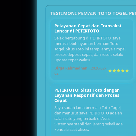
TESTIMONI PEMAIN TOTO TOGEL PE
Pelayanan Cepat dan Transaksi
Lancar di PETIRTOTO
Sejak bergabung di PETIRTOTO, saya
merasa lebih nyaman bermain Toto
Togel. Situs Toto ini tampilannya simpel,
proses deposit cepat, dan result selalu
update tepat waktu.
Dirga Rahmadhan
• 2026-02-
02
PETIRTOTO: Situs Toto dengan
Layanan Responsif dan Proses
Cepat
Saya sudah lama bermain Toto Togel,
dan menurut saya PETIRTOTO adalah
salah satu yang terbaik di Asia.
Sistemnya stabil dan jarang sekali ada
kendala saat akses.