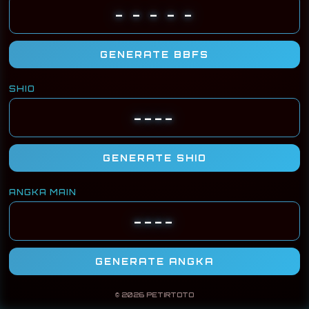
- - - - -
GENERATE BBFS
SHIO
----
GENERATE SHIO
ANGKA MAIN
----
GENERATE ANGKA
© 2026 PETIRTOTO