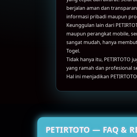
berjalan aman dan transparan
informasi pribadi maupun pro
Keunggulan lain dari PETIRTOT
maupun perangkat mobile, se
sangat mudah, hanya membutu
Togel.
Tidak hanya itu, PETIRTOTO j
yang ramah dan profesional s
Hal ini menjadikan PETIRTOT
PETIRTOTO — FAQ & R