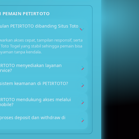
N PEMAIN PETIRTOTO
lan PETIRTOTO dibanding Situs Toto
kan akses cepat, tampilan responsif, serta
Toto Togel yang stabil sehingga pemain bisa
yaman tanpa kendala.
IRTOTO menyediakan layanan
rvice?
sistem keamanan di PETIRTOTO?
IRTOTO mendukung akses melalui
obile?
roses deposit dan withdraw di
?