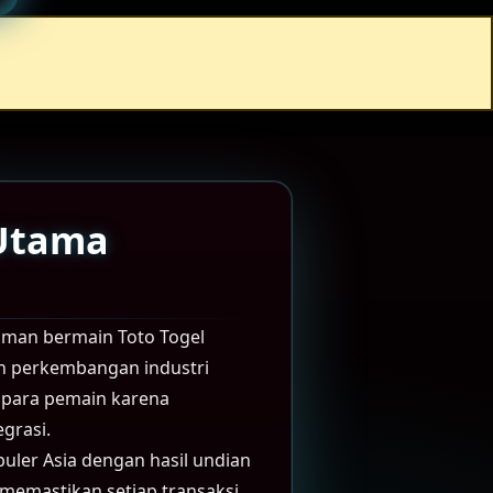
 Utama
aman bermain Toto Togel
ah perkembangan industri
t para pemain karena
grasi.
uler Asia dengan hasil undian
memastikan setiap transaksi