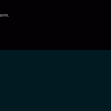
form.