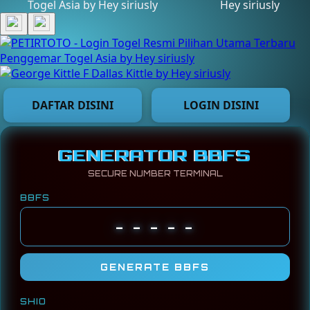
DAFTAR DISINI
LOGIN DISINI
GENERATOR BBFS
SECURE NUMBER TERMINAL
BBFS
- - - - -
GENERATE BBFS
SHIO