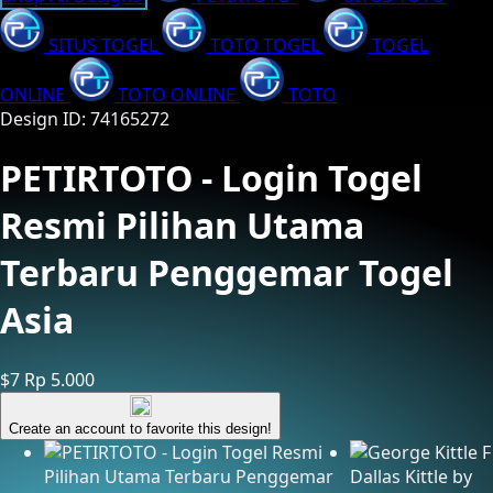
SITUS TOGEL
TOTO TOGEL
TOGEL
ONLINE
TOTO ONLINE
TOTO
Design ID: 74165272
PETIRTOTO - Login Togel
Resmi Pilihan Utama
Terbaru Penggemar Togel
Asia
$7
Rp 5.000
Create an account to favorite this design!