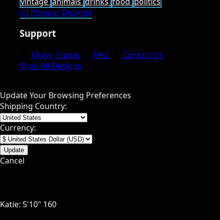
vintage
animals
drinks
food
politics
All Popular Designs
Support
Order Status
FAQ
Contact Us
Shop All Designs
Update Your Browsing Preferences
Shipping Country:
Currency:
Cancel
Katie:
5'10"
160