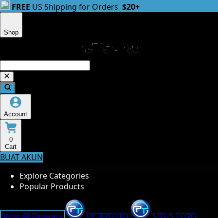
FREE
US Shipping for Orders
$20+
Shop
Account
0
Cart
BUAT AKUN
Explore Categories
Popular Products
Shop All Designs
PETIRTOTO
SITUS TOTO