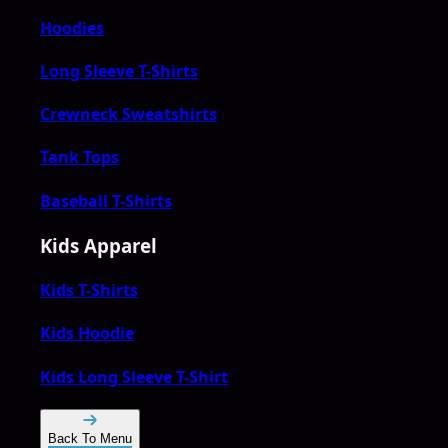
Hoodies
Long Sleeve T-Shirts
Crewneck Sweatshirts
Tank Tops
Baseball T-Shirts
Kids Apparel
Kids T-Shirts
Kids Hoodie
Kids Long Sleeve T-Shirt
Back To Menu