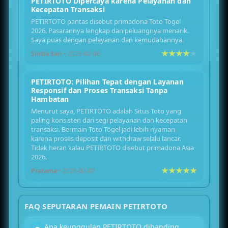
PETIRTOTO Dipercaya karena Pelayanan dan
Kecepatan Transaksi
PETIRTOTO pantas disebut primadona Toto Togel
2026. Pasarannya lengkap dan peluangnya menarik.
Saya puas dengan pelayanan dan kemudahannya.
Sintia Sari
• 2026-02-06
PETIRTOTO: Pilihan Tepat dengan Layanan
Responsif dan Proses Transaksi Tanpa
Hambatan
Menurut saya, PETIRTOTO adalah Situs Toto yang
paling konsisten dari segi pelayanan dan kecepatan
transaksi. Bermain Toto Togel jadi lebih nyaman
karena proses deposit dan withdraw selalu lancar.
Tidak heran kalau PETIRTOTO disebut primadona Asia
2026.
Pratama
• 2026-02-07
FAQ SEPUTARAN PEMAIN PETIRTOTO
Apa keunggulan PETIRTOTO dibanding