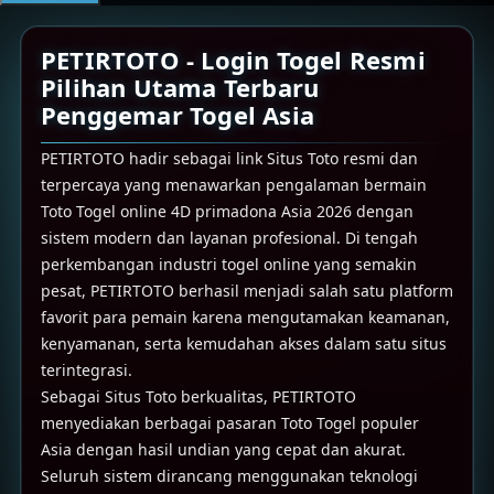
PETIRTOTO - Login Togel Resmi
Pilihan Utama Terbaru
Penggemar Togel Asia
PETIRTOTO hadir sebagai link Situs Toto resmi dan
terpercaya yang menawarkan pengalaman bermain
Toto Togel online 4D primadona Asia 2026 dengan
sistem modern dan layanan profesional. Di tengah
perkembangan industri togel online yang semakin
pesat, PETIRTOTO berhasil menjadi salah satu platform
favorit para pemain karena mengutamakan keamanan,
kenyamanan, serta kemudahan akses dalam satu situs
terintegrasi.
Sebagai Situs Toto berkualitas, PETIRTOTO
menyediakan berbagai pasaran Toto Togel populer
Asia dengan hasil undian yang cepat dan akurat.
Seluruh sistem dirancang menggunakan teknologi