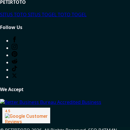
PETIRTOTO
SITUS TOTO
SITUS TOGEL
TOTO TOGEL
Follow Us
We Accept