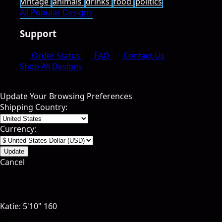
vintage
animals
drinks
food
politics
All Popular Designs
Support
Order Status
FAQ
Contact Us
Shop All Designs
Update Your Browsing Preferences
Shipping Country:
Currency:
Cancel
Katie:
5'10"
160