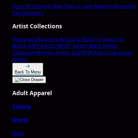
Shop All Designs
New Tees on Sale
Newest Designers
Tag Directory
Artist Collections
Featured Designers
Artists to Watch
Creators to
Watch
AAPI Artists
BIPOC Artists
Black Artists
Celebrate Women Artists
LGBTQIA Artists
Ukrainian
Artists
Back To Menu
Adult Apparel
T-Shirts
Shorts
New!