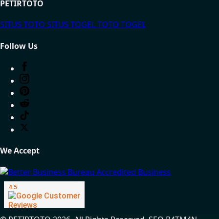
PETIRTOTO
SITUS TOTO
SITUS TOGEL
TOTO TOGEL
Follow Us
We Accept