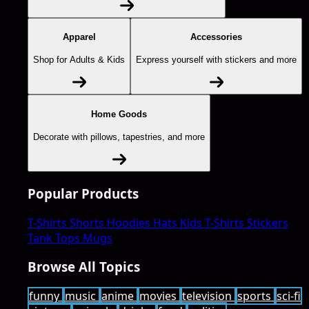
Apparel
Accessories
Shop for Adults & Kids
Express yourself with stickers and more
Home Goods
Decorate with pillows, tapestries, and more
Popular Products
T-Shirts
Shorts
Hoodies
Hats
Kids T-Shirts
Stickers
Tank Tops
Mugs
Browse All Topics
funny
music
anime
movies
television
sports
sci-fi