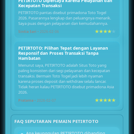
PETIRTOTO Dipercaya karena Pelayanan dan
Kecepatan Transaksi
PETIRTOTO pantas disebut primadona Toto Togel
2026. Pasarannya lengkap dan peluangnya menarik.
Saya puas dengan pelayanan dan kemudahannya.
Sintia Sari
• 2026-02-06
PETIRTOTO: Pilihan Tepat dengan Layanan
Responsif dan Proses Transaksi Tanpa
Hambatan
Menurut saya, PETIRTOTO adalah Situs Toto yang
paling konsisten dari segi pelayanan dan kecepatan
transaksi. Bermain Toto Togel jadi lebih nyaman
karena proses deposit dan withdraw selalu lancar.
Tidak heran kalau PETIRTOTO disebut primadona Asia
2026.
Pratama
• 2026-02-07
FAQ SEPUTARAN PEMAIN PETIRTOTO
Apa keunggulan PETIRTOTO dibanding