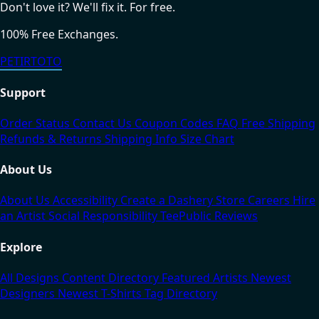
Don't love it? We'll fix it. For free.
100% Free Exchanges.
PETIRTOTO
Support
Order Status
Contact Us
Coupon Codes
FAQ
Free Shipping
Refunds & Returns
Shipping Info
Size Chart
About Us
About Us
Accessibility
Create a Dashery Store
Careers
Hire
an Artist
Social Responsibility
TeePublic Reviews
Explore
All Designs
Content Directory
Featured Artists
Newest
Designers
Newest T-Shirts
Tag Directory