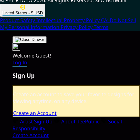
© PETIRTOTO 2026. All Rights Reserved. SEO B4TM4N
United States - $ USD
Product Safety
Intellectual Property Policy
CA: Do Not Sell
My Personal Information
Privacy Policy
Terms
Welcome Guest!
Log In
Sign Up
Create an account to save your favorite designs for
viewing anytime, on any device.
Create an Account
Artist Sign Up
About TeePublic
Social
Responsibility
Create Account