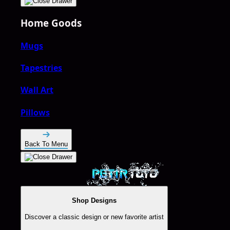
Home Goods
Mugs
Tapestries
Wall Art
Pillows
Back To Menu
Shop Designs
Discover a classic design or new favorite artist