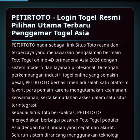
PETIRTOTO - Login Togel Resmi
Pilihan Utama Terbaru
Penggemar Togel Asia
PETIRTOTO hadir sebagai link Situs Toto resmi dan
terpercaya yang menawarkan pengalaman bermain
Toto Togel online 4D primadona Asia 2026 dengan
sistem modern dan layanan profesional. Di tengah
perkembangan industri togel online yang semakin
pesat, PETIRTOTO berhasil menjadi salah satu platform
favorit para pemain karena mengutamakan keamanan,
kenyamanan, serta kemudahan akses dalam satu situs
terintegrasi.
Sebagai Situs Toto berkualitas, PETIRTOTO
menyediakan berbagai pasaran Toto Togel populer
Asia dengan hasil undian yang cepat dan akurat.
Seluruh sistem dirancang menggunakan teknologi