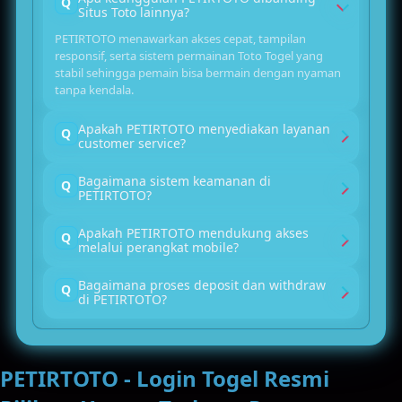
Q
Situs Toto lainnya?
PETIRTOTO menawarkan akses cepat, tampilan
responsif, serta sistem permainan Toto Togel yang
stabil sehingga pemain bisa bermain dengan nyaman
tanpa kendala.
Apakah PETIRTOTO menyediakan layanan
Q
customer service?
Bagaimana sistem keamanan di
Q
PETIRTOTO?
Apakah PETIRTOTO mendukung akses
Q
melalui perangkat mobile?
Bagaimana proses deposit dan withdraw
Q
di PETIRTOTO?
PETIRTOTO - Login Togel Resmi