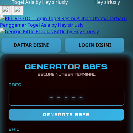
DAFTAR DISINI
LOGIN DISINI
GENERATOR BBFS
SECURE NUMBER TERMINAL
BBFS
- - - - -
GENERATE BBFS
SHIO