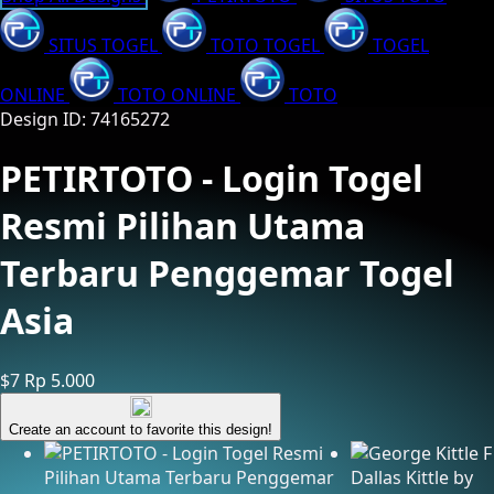
SITUS TOGEL
TOTO TOGEL
TOGEL
ONLINE
TOTO ONLINE
TOTO
Design ID: 74165272
PETIRTOTO - Login Togel
Resmi Pilihan Utama
Terbaru Penggemar Togel
Asia
$7
Rp 5.000
Create an account to favorite this design!