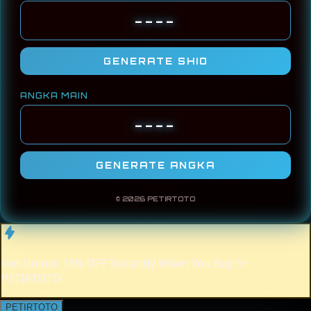
----
GENERATE SHIO
ANGKA MAIN
----
GENERATE ANGKA
© 2026 PETIRTOTO
Get
Unlock 15%
OFF Instantly When You Buy
5+
PETIRTOTO
PETIRTOTO