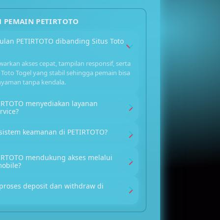
N PEMAIN PETIRTOTO
lan PETIRTOTO dibanding Situs Toto
kan akses cepat, tampilan responsif, serta
Toto Togel yang stabil sehingga pemain bisa
yaman tanpa kendala.
IRTOTO menyediakan layanan
rvice?
sistem keamanan di PETIRTOTO?
IRTOTO mendukung akses melalui
obile?
roses deposit dan withdraw di
?