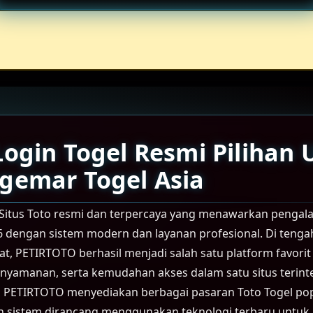
O
Login Togel Resmi Pilihan
gemar Togel Asia
 Situs Toto resmi dan terpercaya yang menawarkan pengal
6 dengan sistem modern dan layanan profesional. Di teng
at, PETIRTOTO berhasil menjadi salah satu platform favori
amanan, serta kemudahan akses dalam satu situs terinte
s, PETIRTOTO menyediakan berbagai pasaran Toto Togel pop
uh sistem dirancang menggunakan teknologi terbaru untuk 