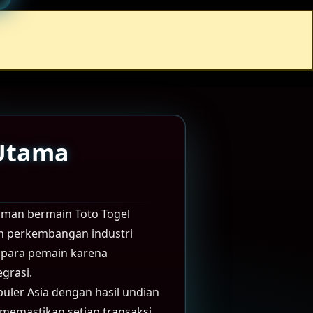
 Utama
aman bermain Toto Togel
ah perkembangan industri
t para pemain karena
grasi.
uler Asia dengan hasil undian
memastikan setiap transaksi