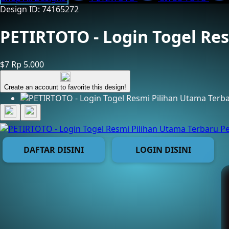
Design ID: 74165272
PETIRTOTO - Login Togel Re
$7
Rp 5.000
Create an account to favorite this design!
DAFTAR DISINI
LOGIN DISINI