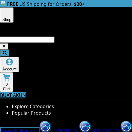
FREE
US Shipping for Orders
$20+
Shop
Account
0
Cart
BUAT AKUN
Explore Categories
Popular Products
Shop All Designs
PETIRTOTO
SITUS TOTO