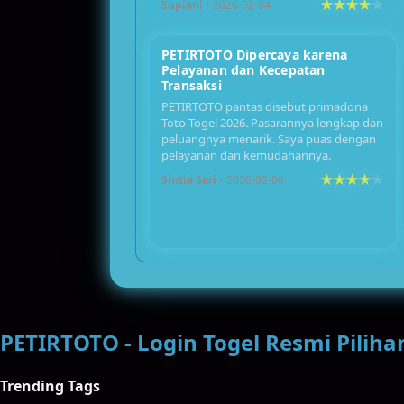
Supiani
• 2026-02-04
PETIRTOTO Dipercaya karena
Pelayanan dan Kecepatan
Transaksi
PETIRTOTO pantas disebut primadona
Toto Togel 2026. Pasarannya lengkap dan
peluangnya menarik. Saya puas dengan
pelayanan dan kemudahannya.
Sintia Sari
• 2026-02-06
PETIRTOTO - Login Togel Resmi Pilih
Trending Tags