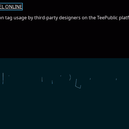
EL ONLINE
n tag usage by third-party designers on the TeePublic plat